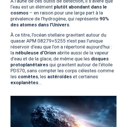
À l’aune de ces outils de détection, il s’avère que
l’eau est un élément
plutôt abondant dans le
cosmos
– en raison pour une large part à la
prévalence de l’hydrogène, qui représente
90%
des atomes dans l’Univers
.
À ce titre, l’océan stellaire gravitant autour du
quasar APM 08279+5255 n’est pas l’unique
réservoir d’eau que l’on a répertorié aujourd’hui :
la
nébuleuse d’Orion
abrite aussi de la vapeur
d’eau et de la glace, de même que les
disques
protoplanétaires
qui gravitent autour de l’étoile
PDS70, sans compter les corps célestes comme
les
comètes
, les
astéroïdes
et certaines
exoplanètes
…