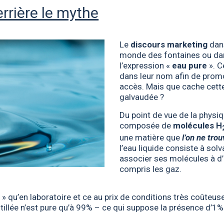
derrière le mythe
Le
discours marketing
dans
monde des fontaines ou dans
l’expression «
eau pure
». C
dans leur nom afin de promou
accès. Mais que cache cette 
galvaudée ?
Du point de vue de la physiq
composée de
molécules H
une matière que
l’on ne trou
l’eau liquide consiste à solv
associer ses molécules à d’
compris les gaz.
e » qu’en laboratoire et ce au prix de conditions très coûteu
tillée n’est pure qu’à 99% – ce qui suppose la présence d’1% 