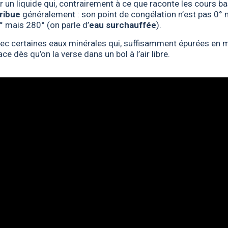
ur un liquide qui, contrairement à ce que raconte les cours b
tribue
généralement : son point de congélation n’est pas 0° ma
° mais 280° (on parle d’
eau surchauffée
).
avec certaines eaux minérales qui, suffisamment épurées en 
 dès qu’on la verse dans un bol à l’air libre.