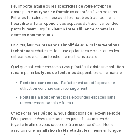
Peu importe la taille ou les spécificités de votre entreprise, il
existe plusieurs
types de fontaines
adaptées à vos besoins.
Entre les fontaines sur réseau et les modèles à bonbonne, la
flexibilité
offerte répond à des espaces de travail variés, des
petits bureaux jusqu’aux lieux à
forte affluence
comme les
centres commerciaux
.
En outre, leur
maintenance simplifiée
et leurs
interventions
techniques
réduites en font une option idéale pour toutes les
entreprises visant un fonctionnement sans tracas.
Quel que soit votre espace ou vos priorités, il existe une
solution
idéale
parmi les
types de fontaines
disponibles sur le marché :
Fontaine sur réseau
: Parfaitement adaptée pour une
utilisation continue sans rechargement.
Fontaine à bonbonne
: Idéale pour des espaces sans
raccordement possible à l’eau.
Chez
Fontaines Séquoia
, nous disposons de l’expertise et de
l’équipement nécessaire pour tirer jusqu’à 300 mètres de
tuyauterie afin de vous raccorder à une source d’eau. Nous
assurons une
installation fiable et adaptée
, même en longue